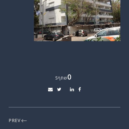
0
שתףS
PREV